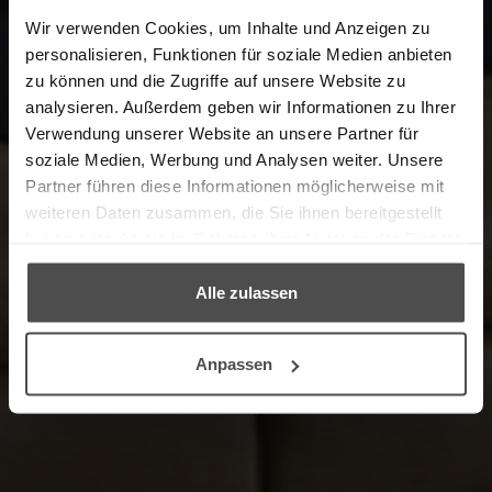
Wir verwenden Cookies, um Inhalte und Anzeigen zu
personalisieren, Funktionen für soziale Medien anbieten
Herzlich Willkommen im Online-
zu können und die Zugriffe auf unsere Website zu
Shop in Kooperation mit unserem
analysieren. Außerdem geben wir Informationen zu Ihrer
Partner, dem Möbelpflege-Experten
Verwendung unserer Website an unsere Partner für
LCK.
soziale Medien, Werbung und Analysen weiter. Unsere
Zu Ihrer Information: Lieferungen in die
Partner führen diese Informationen möglicherweise mit
Schweiz sind erst nach den Betriebsferien ab
weiteren Daten zusammen, die Sie ihnen bereitgestellt
06.01.2025 wieder möglich.
haben oder die sie im Rahmen Ihrer Nutzung der Dienste
gesammelt haben.
Alle zulassen
→ ZUM PRODUKTFINDER
Anpassen