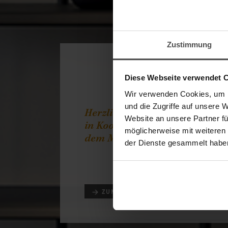
Zustimmung
Diese Webseite verwendet 
Wir verwenden Cookies, um I
und die Zugriffe auf unsere 
Herzlich willkommen im Onli
Website an unsere Partner fü
in Kooperation mit unserem Pa
möglicherweise mit weiteren
dem Möbelpflege-Experten LCK
der Dienste gesammelt habe
→ ZUM PRODUKTFINDER