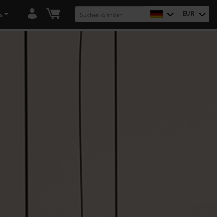
EUR
s