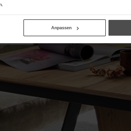
n.
Anpassen