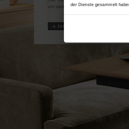
der Dienste gesammelt habe
um sauber und gepflegt zu bleiben. ♥
→ ZUM PRODUKTFINDER