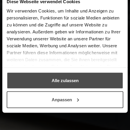
Diese Webseite verwendet Cookies
Wir verwenden Cookies, um Inhalte und Anzeigen zu
personalisieren, Funktionen für soziale Medien anbieten
zu können und die Zugriffe auf unsere Website zu
analysieren. Außerdem geben wir Informationen zu Ihrer
Welcome
Verwendung unserer Website an unsere Partner für
soziale Medien, Werbung und Analysen weiter. Unsere
to the online shop in cooperation with our
Partner führen diese Informationen möglicherweise mit
LCK.
partner, the furniture care experts
weiteren Daten zusammen, die Sie ihnen bereitgestellt
haben oder die sie im Rahmen Ihrer Nutzung der Dienste
gesammelt haben.
→ PRODUCT FINDER
Alle zulassen
Anpassen