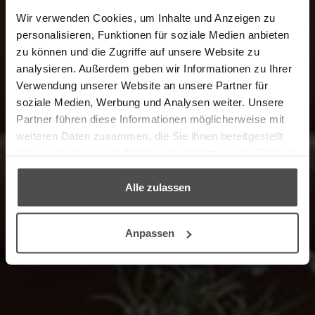
Wir verwenden Cookies, um Inhalte und Anzeigen zu
personalisieren, Funktionen für soziale Medien anbieten
zu können und die Zugriffe auf unsere Website zu
analysieren. Außerdem geben wir Informationen zu Ihrer
Verwendung unserer Website an unsere Partner für
Herzlich Willkommen
soziale Medien, Werbung und Analysen weiter. Unsere
im Online-Shop in Kooperation mit unserem
Partner führen diese Informationen möglicherweise mit
Partner, dem Möbelpflege-Experten LCK.
weiteren Daten zusammen, die Sie ihnen bereitgestellt
haben oder die sie im Rahmen Ihrer Nutzung der Dienste
gesammelt haben.
→ ZUM PRODUKTFINDER
Alle zulassen
Anpassen