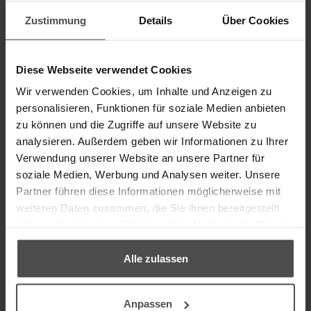
Hier erhalten Sie fachmännische Beratung zu allen
Möbelpflegefragen. Und natürlich können Sie Ihre
Zustimmung
Details
Über Cookies
®
®
Lieblingsprodukte aus dem KERALUX
oder PURATEX
-
Sortiment erwerben und gleich mitnehmen.
Diese Webseite verwendet Cookies
Schauen Sie doch mal rein, wir freuen uns auf Ihren
Wir verwenden Cookies, um Inhalte und Anzeigen zu
Besuch!
Unsere Öffnungszeiten:
personalisieren, Funktionen für soziale Medien anbieten
Montag - Donnerstag: 9.00 - 16.30 Uhr,
Freitag: 9:00 -
zu können und die Zugriffe auf unsere Website zu
13:00 Uhr
analysieren. Außerdem geben wir Informationen zu Ihrer
Verwendung unserer Website an unsere Partner für
Adresseingabe fürs Navi: Im Unterfeld 2 • 76698 Ubstadt-
soziale Medien, Werbung und Analysen weiter. Unsere
Weiher
Partner führen diese Informationen möglicherweise mit
Am besten vereinbaren Sie telefonisch vorab einen Termin:
weiteren Daten zusammen, die Sie ihnen bereitgestellt
07251/96250
haben oder die sie im Rahmen Ihrer Nutzung der Dienste
gesammelt haben.
Alle zulassen
Anpassen