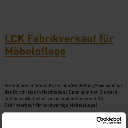
LCK Fabrikverkauf für
Möbelpflege
Sie wohnen im Raum Karlsruhe/Heidelberg? Sie sind auf
der Durchreise in Nordbaden? Dann kommen Sie doch
auf einen Abstecher vorbei und nutzen den LCK
Fabrikverkauf für hochwertige Möbelpflege!
An unserem Firmenstammsitz, im nordbadischen Ubstadt-
Weiher, haben wir für Sie einen Fabrikverkauf eingerichtet.