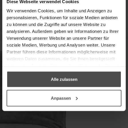
Diese Webseite verwendet Cookies
Wir verwenden Cookies, um Inhalte und Anzeigen zu
personalisieren, Funktionen für soziale Medien anbieten
Herzlich willkommen im
zu können und die Zugriffe auf unsere Website zu
Möbelpflege-Shop in Kooperation mit
analysieren. Außerdem geben wir Informationen zu Ihrer
unserem Partner, dem Möbelpflege-
Verwendung unserer Website an unsere Partner für
Experten LCK.
soziale Medien, Werbung und Analysen weiter. Unsere
Hier finden Sie alles, was Ihre Möbel
Partner führen diese Informationen möglicherweise mit
brauchen, um sauber und gepflegt zu
weiteren Daten zusammen, die Sie ihnen bereitgestellt
bleiben. ♥
haben oder die sie im Rahmen Ihrer Nutzung der Dienste
gesammelt haben.
Alle zulassen
→ ZUM PRODUKTFINDER
Anpassen