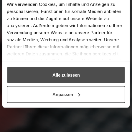
Wir verwenden Cookies, um Inhalte und Anzeigen zu
personalisieren, Funktionen für soziale Medien anbieten
zu können und die Zugriffe auf unsere Website zu
Möbel pflegen, Werte erhalten.
analysieren. Außerdem geben wir Informationen zu Ihrer
Hier im Polster Aktuell Möbelpflegeshop
Verwendung unserer Website an unsere Partner für
finden Sie hochwertige Pflege-Sets, mit
soziale Medien, Werbung und Analysen weiter. Unsere
denen Sie die Schönheit Ihrer Polstergarnitur
Partner führen diese Informationen möglicherweise mit
auf Dauer erhalten und Ihre 5 Jahre Service-
weiteren Daten zusammen, die Sie ihnen bereitgestellt
Garantie sichern. ♥
haben oder die sie im Rahmen Ihrer Nutzung der Dienste
gesammelt haben.
Alle zulassen
→ ZUM PRODUKTFINDER
Anpassen