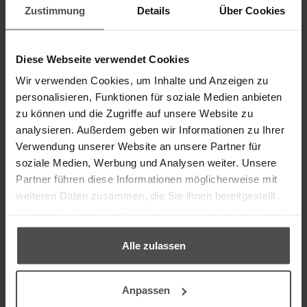
Zustimmung
Details
Über Cookies
an info@lederpflege.de möglich. <<<
Kunden-Login
Diese Webseite verwendet Cookies
E-Mail Adresse
Wir verwenden Cookies, um Inhalte und Anzeigen zu
personalisieren, Funktionen für soziale Medien anbieten
zu können und die Zugriffe auf unsere Website zu
Passwort
analysieren. Außerdem geben wir Informationen zu Ihrer
Verwendung unserer Website an unsere Partner für
soziale Medien, Werbung und Analysen weiter. Unsere
Passwort vergessen?
Partner führen diese Informationen möglicherweise mit
weiteren Daten zusammen, die Sie ihnen bereitgestellt
KUNDEN-LOGIN
haben oder die sie im Rahmen Ihrer Nutzung der Dienste
gesammelt haben.
Mit Ihrer Anmeldung erklären Sie sich mit unseren
AGB
sowie unserer
Datenschutzerklärung
einverstanden.
Alle zulassen
Anpassen