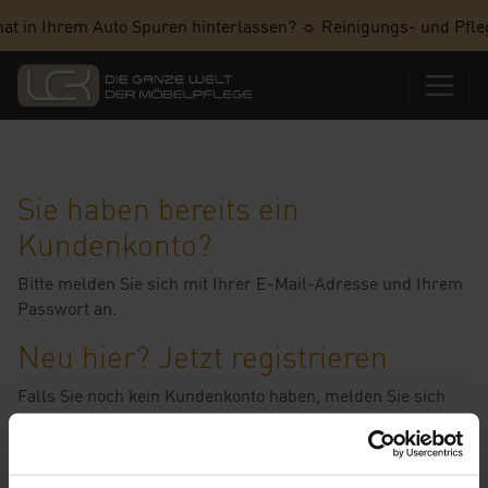
hat in Ihrem Auto Spuren hinterlassen? ☼ Reinigungs- und Pfle
Sie haben bereits ein
Kundenkonto?
Bitte melden Sie sich mit Ihrer E-Mail-Adresse und Ihrem
Passwort an.
Neu hier? Jetzt registrieren
Falls Sie noch kein Kundenkonto haben, melden Sie sich
bitte hier als
Neukunde
an.
>>> Hinweis für Händler & Wiederverkäufer: Bestellungen
sind nur telefonisch unter 07251 / 9625 38 oder per E-Mail