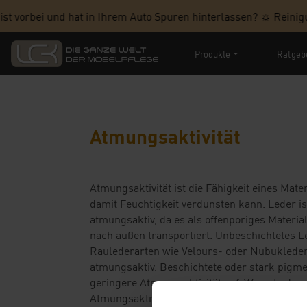
 vorbei und hat in Ihrem Auto Spuren hinterlassen? ☼ Reinigun
Produkte
Ratgeb
Atmungsaktivität
Atmungsaktivität ist die Fähigkeit eines Mate
damit Feuchtigkeit verdunsten kann. Leder is
atmungsaktiv, da es als offenporiges Materia
nach außen transportiert. Unbeschichtetes Le
Raulederarten wie Velours- oder Nubuklede
atmungsaktiv. Beschichtete oder stark pigme
geringere Atmungsaktivität auf. Wenn Leder 
Atmungsaktivität ab, da die Poren blockiert s