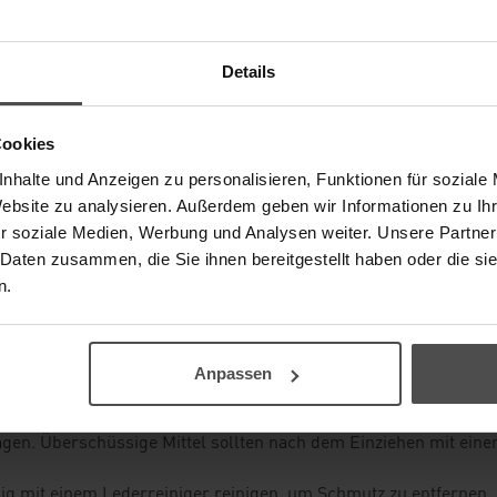
teristik, die bisher bei
n konnte. Für Schuhe und
Details
der ist die Eigenschaft,
Vorteil und erhöht den
Cookies
nhalte und Anzeigen zu personalisieren, Funktionen für soziale
Website zu analysieren. Außerdem geben wir Informationen zu I
r soziale Medien, Werbung und Analysen weiter. Unsere Partner
 ist es entscheidend, die Poren des natürlichen Materials nich
 Daten zusammen, die Sie ihnen bereitgestellt haben oder die s
n abgibt.
n.
nen, Lederbalsam oder Wachse verwenden, die die Atmungsaktivi
Anpassen
ttanteil verwenden: Bodylotion, Sonnenblumenöl, Olivenöl oder 
können.
en. Überschüssige Mittel sollten nach dem Einziehen mit eine
 mit einem Lederreiniger reinigen, um Schmutz zu entfernen, 