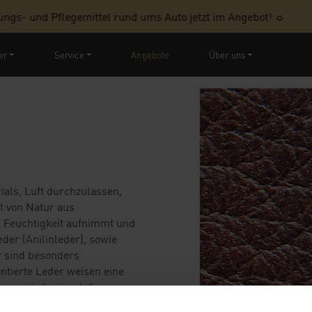
gs- und Pflegemittel rund ums Auto jetzt im Angebot! ☼
er
Service
Angebote
Über uns
rials, Luft durchzulassen,
t von Natur aus
l Feuchtigkeit aufnimmt und
der (Anilinleder), sowie
r sind besonders
ntierte Leder weisen eine
nass wird, nimmt die
ind.