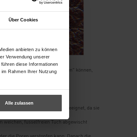
Über Cookies
 Medien anbieten zu können
hrer Verwendung unserer
 führen diese Informationen
t zu verstopfen. Leder muss "atmen" können,
ie im Rahmen Ihrer Nutzung
tät berücksichtigen.
Alle zulassen
andere Haushaltsfette sind ungeeignet, da sie
m weichen, fusselfreien Tuch abgewischt
der die Poren verstopfen kann. Danach die