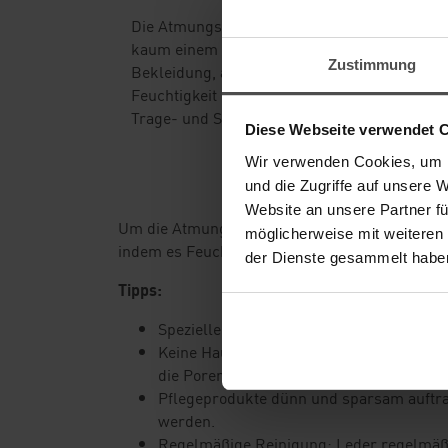
Die Atmungsaktivität von Leder ist eine Charak
kaum einem anderen Material imitiert werde
Zustimmung
Bekleidung, aber auch für Auto- oder Möbelle
Feuchtigkeit und Schweiß durchzulassen von 
Trage- und Sitzkomfort enorm.
Diese Webseite verwendet 
Wir verwenden Cookies, um I
und die Zugriffe auf unsere 
Website an unsere Partner fü
Um die Atmungsaktivität von Leder zu erhalten,
möglicherweise mit weiteren
indem es Feuchtigkeit aufnimmt und nach auße
der Dienste gesammelt habe
Tipps:
Spezielle Pflegeprodukte wie Lederlotio
Keine Haushaltspflegemittel mit hohem Fe
die Poren verstopfen und ranzig werden 
Pflegeprodukte dünn und sparsam auftrag
werden.
Regelmäßige Reinigung: Leder regelmäßig