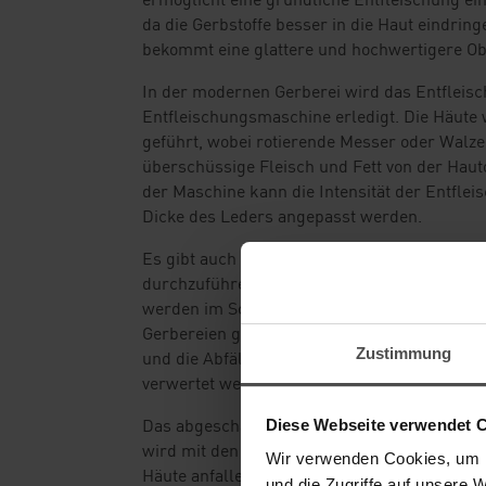
da die Gerbstoffe besser in die Haut eindrin
bekommt eine glattere und hochwertigere Ob
In der modernen Gerberei wird das Entfleisc
Entfleischungsmaschine erledigt. Die Häute
geführt, wobei rotierende Messer oder Walze
überschüssige Fleisch und Fett von der Haut
der Maschine kann die Intensität der Entfleis
Dicke des Leders angepasst werden.
Es gibt auch die Möglichkeit, das Entfleische
durchzuführen. Diese Vorgehensweise ist in 
werden im Schlachthof entfleischt, konservie
Gerbereien geliefert. Das spart Transportko
Zustimmung
und die Abfälle können direkt mit den ander
verwertet werden.
Das abgeschabte Unterhautbindegewebe nen
Diese Webseite verwendet 
wird mit den weiteren unbrauchbaren Resten
Wir verwenden Cookies, um I
Häute anfallen, in Gruben eingekalkt und spä
und die Zugriffe auf unsere 