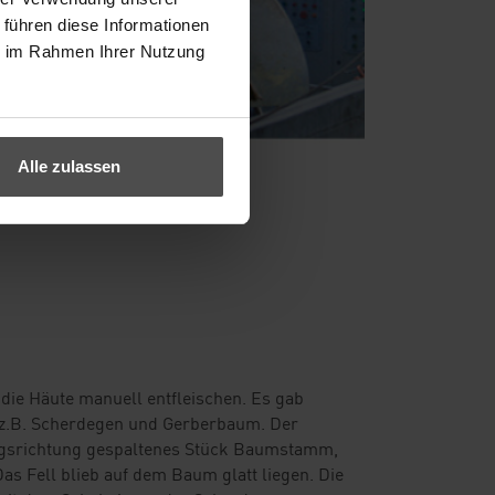
 führen diese Informationen
ie im Rahmen Ihrer Nutzung
Alle zulassen
die Häute manuell entfleischen. Es gab
 z.B. Scherdegen und Gerberbaum. Der
ngsrichtung gespaltenes Stück Baumstamm,
as Fell blieb auf dem Baum glatt liegen. Die