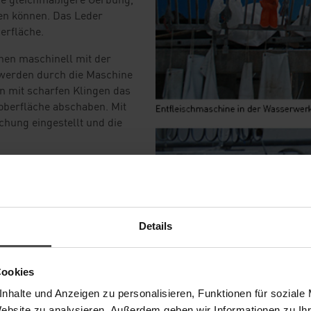
gen können. Das Leder
erfläche.
hen maschinell mit der
 werden durch die Maschine
n mit scharfen Klingen das
oberfläche abschaben. Mit
chung eingestellt und die
n bereits im Schlachthof
den USA üblich. Die Häute
rt und dann an die
sten durch weniger Gewicht
Details
en Schlachtabfällen
nt man "Leimleder". Es
Cookies
, die beim Beschneiden der
nhalte und Anzeigen zu personalisieren, Funktionen für soziale
ter zur Herstellung von
Website zu analysieren. Außerdem geben wir Informationen zu I