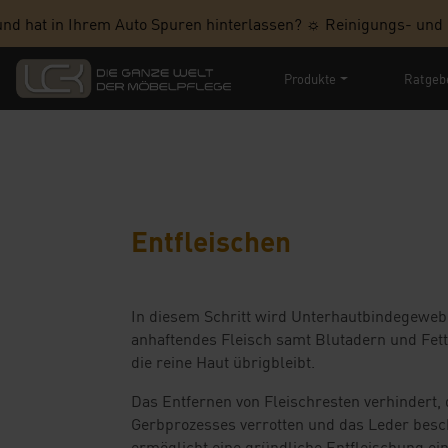
hat in Ihrem Auto Spuren hinterlassen? ☼ Reinigungs- und Pfle
Produkte
Ratgeb
Entfleischen
In diesem Schritt wird Unterhautbindegewe
anhaftendes Fleisch samt Blutadern und Fett
die reine Haut übrigbleibt.
Das Entfernen von Fleischresten verhindert,
Gerbprozesses verrotten und das Leder bes
ermöglicht eine gründliche Entfleischung ei