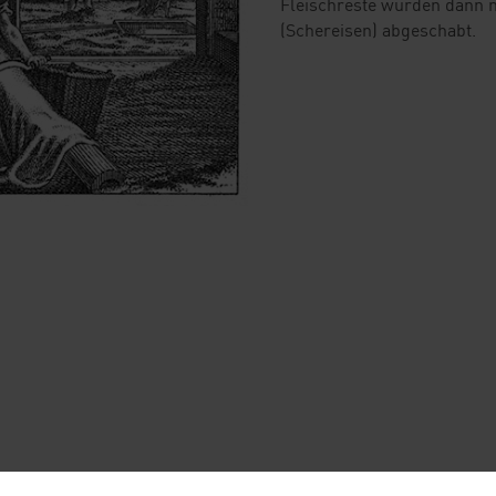
Fleischreste wurden dann 
(Schereisen) abgeschabt.