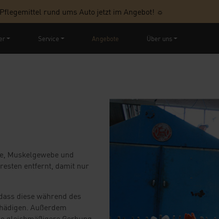
gemittel rund ums Auto jetzt im Angebot! ☼
er
Service
Angebote
Über uns
be, Muskelgewebe und
resten entfernt, damit nur
 dass diese während des
chädigen. Außerdem
ne gleichmäßigere Gerbung,