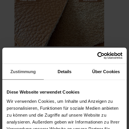
Haarseite
Zustimmung
Details
Über Cookies
Die Haarseite, auch Narbenseite genannt, ist die äußere
Diese Webseite verwendet Cookies
Seite der Haut, aus der die Haare des Tieres wachsen.
Bei Leder ist das erkennbar an den Haarporen, die je
Wir verwenden Cookies, um Inhalte und Anzeigen zu
nach Qualität des Leders noch gut zu sehen sind. Die
personalisieren, Funktionen für soziale Medien anbieten
Haarseite ist die hochwertigere und nach der
zu können und die Zugriffe auf unsere Website zu
Weiterverarbeitung teuerere Seite der Haut. Das
analysieren. Außerdem geben wir Informationen zu Ihrer
Gegenstück ist die untere Seite der Haut, die
Verwendung unserer Website an unsere Partner für