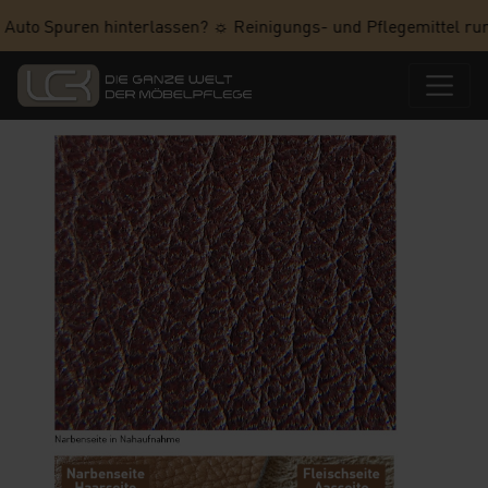
 Auto Spuren hinterlassen? ☼ Reinigungs- und Pflegemittel run