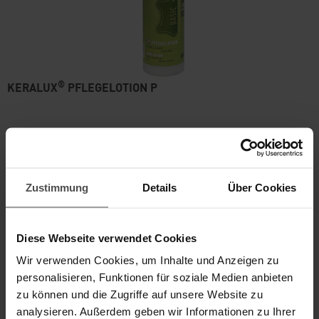
®
KERALUX
PFLEGELOTION P
Reichhaltige regenerierende Pflege für pigmentierte
Glattleder
Details
Zustimmung
Details
Über Cookies
Inhalt
inkl. MwSt., zzgl.
Versand
18,95 €
Diese Webseite verwendet Cookies
Wir verwenden Cookies, um Inhalte und Anzeigen zu
personalisieren, Funktionen für soziale Medien anbieten
ZUM PRODUKT
zu können und die Zugriffe auf unsere Website zu
analysieren. Außerdem geben wir Informationen zu Ihrer