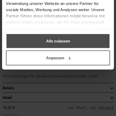
Verwendung unserer Website an unsere Partner für
soziale Medien, Werbung und Analysen weiter. Unsere
Partner führen diese Informationen möglicherweise mit
weiteren Daten zusammen, die Sie ihnen bereitgestellt
haben oder die sie im Rahmen Ihrer Nutzung der Dienste
gesammelt haben.
Alle zulassen
®
Anpassen
KERALUX
LEDERBALSAM
Intensivpflege für strapazierte ausgetrocknete Leder
Details
Inhalt
inkl. MwSt., zzgl.
Versand
18,50 €