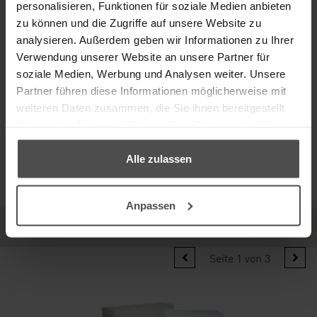
personalisieren, Funktionen für soziale Medien anbieten
Anwendungshinweise
zu können und die Zugriffe auf unsere Website zu
analysieren. Außerdem geben wir Informationen zu Ihrer
Inhalt
Verwendung unserer Website an unsere Partner für
Artikelnummer
soziale Medien, Werbung und Analysen weiter. Unsere
Partner führen diese Informationen möglicherweise mit
Lieferzeit: 3-4 Tage
weiteren Daten zusammen, die Sie ihnen bereitgestellt
haben oder die sie im Rahmen Ihrer Nutzung der Dienste
inkl. MwSt., zzgl.
Versand
20,80 €
gesammelt haben.
Alle zulassen
IN DEN WARENKORB
Anpassen
Passend zu diesem Produkt empfehlen wir
Ihnen:
Seite 1 von 3