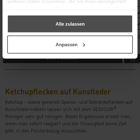
weiteren Daten zusammen, die Sie ihnen bereitgestellt
haben oder die sie im Rahmen Ihrer Nutzung der Dienste
Details
gesammelt haben.
Inhalt
Alle zulassen
inkl. MwSt., zzgl.
Versand
3,80 €
Anpassen
ZUM PRODUKT
Ketchupflecken auf Kunstleder
Ketchup - sowie generell Speise- und Getränkeflecken auf
®
Kunstledermöbeln lassen sich mit dem SEDICUR
Reiniger sehr gut reinigen. Beste Ergebnisse erzielt man,
wenn man sofort reagiert und der Flüssigkeit keine Zeit
gibt, in den Polsterbezug einzuziehen.