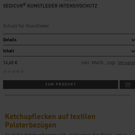
®
SEDICUR
KUNSTLEDER INTENSIVSCHUTZ
Schutz für Kunstleder
Details
Inhalt
inkl. MwSt., zzgl.
Versand
14,65 €
ZUM PRODUKT
Ketchupflecken auf textilen
Polsterbezügen
Auch für Ketchupflecken gilt: Je frischer der Fleck, umso