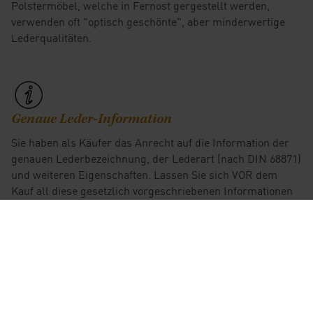
Polstermöbel, welche in Fernost gergestellt werden,
verwenden oft "optisch geschönte", aber minderwertige
Lederqualitäten.
Genaue Leder-Information
Sie haben als Käufer das Anrecht auf die Information der
genauen Lederbezeichnung, der Lederart (nach DIN 68871)
und weiteren Eigenschaften. Lassen Sie sich VOR dem
Kauf all diese gesetzlich vorgeschriebenen Informationen
geben, um sicher zu gehen, dass Sie auch die von Ihnen
gewünschte Lederart. Haben. Die Information "Leder der
Preisklasse 1" hilft Ihnen im Garantiefall nicht weiter.