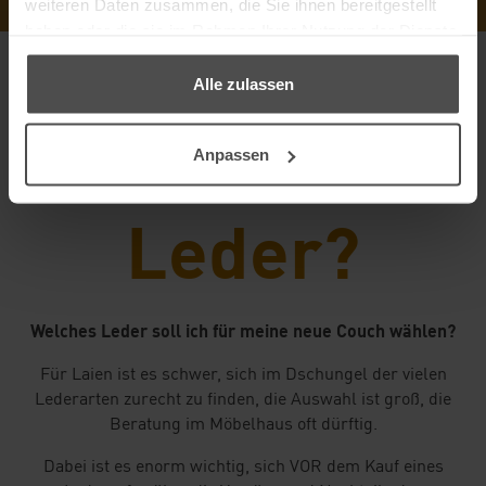
weiteren Daten zusammen, die Sie ihnen bereitgestellt
haben oder die sie im Rahmen Ihrer Nutzung der Dienste
gesammelt haben.
Alle zulassen
Welches
Anpassen
Leder?
Welches Leder soll ich für meine neue Couch wählen?
Für Laien ist es schwer, sich im Dschungel der vielen
Lederarten zurecht zu finden, die Auswahl ist groß, die
Beratung im Möbelhaus oft dürftig.
Dabei ist es enorm wichtig, sich VOR dem Kauf eines