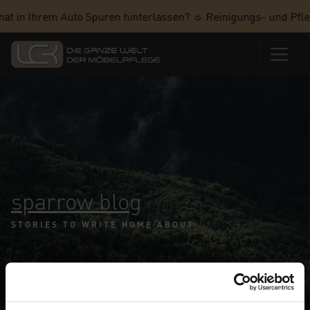
hat in Ihrem Auto Spuren hinterlassen? ☼ Reinigungs- und Pfle
sparrow blog
STORIES TO WRITE HOME ABOUT