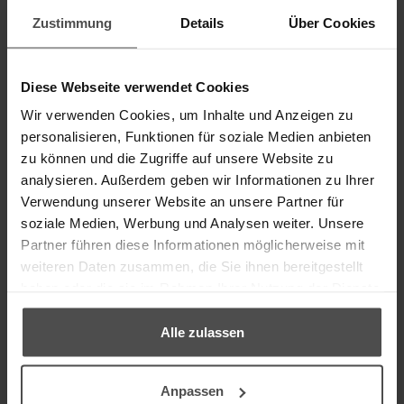
ZUM PRODUKT
Zustimmung
Details
Über Cookies
Diese Webseite verwendet Cookies
Wir verwenden Cookies, um Inhalte und Anzeigen zu
personalisieren, Funktionen für soziale Medien anbieten
zu können und die Zugriffe auf unsere Website zu
analysieren. Außerdem geben wir Informationen zu Ihrer
Verwendung unserer Website an unsere Partner für
soziale Medien, Werbung und Analysen weiter. Unsere
Partner führen diese Informationen möglicherweise mit
®
SILVAPUR
HOLZPFLEGE-SET FÜR LACKIERTE
weiteren Daten zusammen, die Sie ihnen bereitgestellt
HOLZOBERFLÄCHEN
haben oder die sie im Rahmen Ihrer Nutzung der Dienste
gesammelt haben.
Reinigung, Pflege & Schutz für lackierte Holzmöbel
Alle zulassen
Details
Anpassen
Inhalt