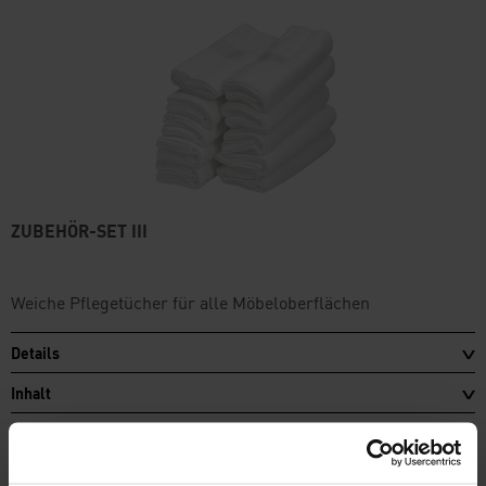
ZUBEHÖR-SET III
Weiche Pflegetücher für alle Möbeloberflächen
Details
Inhalt
inkl. MwSt., zzgl.
Versand
4,35 €