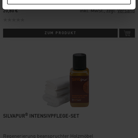
inkl. MwSt., zzgl.
Versand
20,80 €
ZUM PRODUKT
®
SILVAPUR
INTENSIVPFLEGE-SET
Regenerierung beanspruchter Holzmöbel