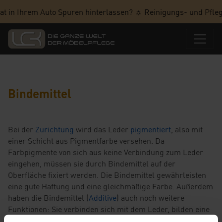
at in Ihrem Auto Spuren hinterlassen? ☼ Reinigungs- und Pfleg
Bindemittel
Bei der
Zurichtung
wird das Leder
pigmentiert
, also mit
einer Schicht aus Pigmentfarbe versehen. Da
Farbpigmente von sich aus keine Verbindung zum Leder
eingehen, müssen sie durch Bindemittel auf der
Oberfläche fixiert werden. Die Bindemittel gewährleisten
eine gute Haftung und eine gleichmäßige Farbe. Außerdem
haben die Bindemittel (
Additive
) auch noch weitere
Funktionen: Sie verbinden sich mit dem Leder, bilden eine
schützende Schicht und machen das Leder