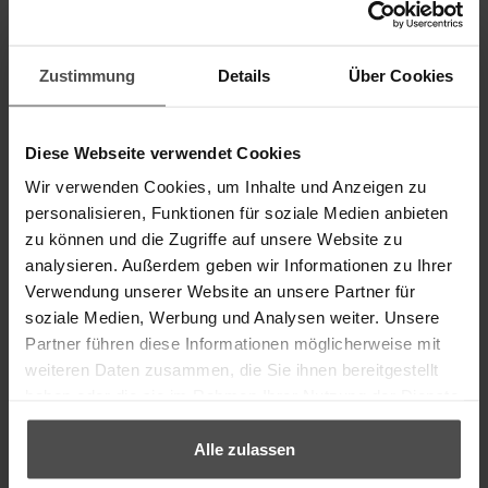
unempfindlicher gegen Flecken und Sonneneinstrahlung.
Was für Bindemittel gibt es?
Zustimmung
Details
Über Cookies
Acryl-Bindemittel sind weit verbreitet, da sie
wasserbasiert, elastisch und nach dem Aushärten
Diese Webseite verwendet Cookies
widerstandsfähig gegen mechanische
Beanspruchung sind.
Wir verwenden Cookies, um Inhalte und Anzeigen zu
Polyurethan (PU)-Bindemittel werden oft in der
personalisieren, Funktionen für soziale Medien anbieten
industriellen Zurichtung und für hochwertige
zu können und die Zugriffe auf unsere Website zu
Reparaturen verwendet, da sie flexibel und
analysieren. Außerdem geben wir Informationen zu Ihrer
strapazierfähig sind und eine sehr hohe
Verwendung unserer Website an unsere Partner für
Abriebfestigkeit und einen angenehmen Griff bieten.
soziale Medien, Werbung und Analysen weiter. Unsere
Proteinbasierte Bindemittel wie Casein oder
Partner führen diese Informationen möglicherweise mit
eiweißhaltige Leime (z. B. Körnerhautleim) sind die
weiteren Daten zusammen, die Sie ihnen bereitgestellt
erste Wahl für hochglänzende Oberflächen. Sie sind
haben oder die sie im Rahmen Ihrer Nutzung der Dienste
thermoplastisch und reagieren auf Druck und Hitze.
gesammelt haben.
Das ermöglicht das sogenannte "
Glanzstoßen
", bei
Alle zulassen
dem das Leder durch mechanische Reibung einen
tiefen Glanz erhält.