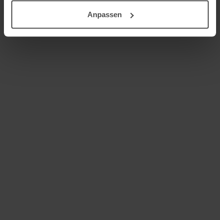
Cellulose-Bindemittel (z. B. Tylose oder Klucel)
Anpassen
werden in Kombination mit anderen Hilfsstoffen als
Bindemittel eingesetzt.