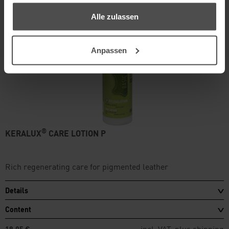
gesammelt haben.
Alle zulassen
Anpassen
®
KERALUX
CARE LOTION P
Rich regenerating care for pigmented leather
Details
Content
incl. VAT, plus
shipping