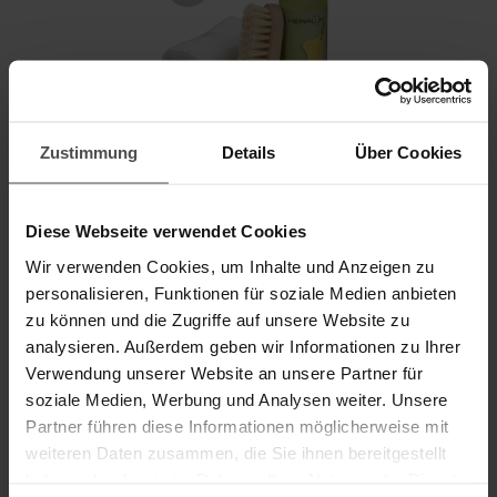
Zustimmung
Details
Über Cookies
®
KERALUX
CLEANING SET ACTIVE PLUS P
Diese Webseite verwendet Cookies
Removes oily/greasy stains and colour transfer from jeans
Wir verwenden Cookies, um Inhalte und Anzeigen zu
on pigmented leather
personalisieren, Funktionen für soziale Medien anbieten
zu können und die Zugriffe auf unsere Website zu
Details
analysieren. Außerdem geben wir Informationen zu Ihrer
Content
Verwendung unserer Website an unsere Partner für
soziale Medien, Werbung und Analysen weiter. Unsere
incl. VAT, plus
shipping
20,70 €
Partner führen diese Informationen möglicherweise mit
weiteren Daten zusammen, die Sie ihnen bereitgestellt
haben oder die sie im Rahmen Ihrer Nutzung der Dienste
TO THE PRODUCT