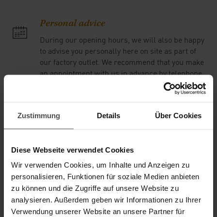
Personal advice
During our opening hours, we will also be happy
to advise you personally here on site as part of
our factory outlet. We recommend that you make
an appointment with us in advance by telephone.
Our address: Im Unterfeld 2, 76698 Ubstadt-
Weiher
Zustimmung
Details
Über Cookies
Diese Webseite verwendet Cookies
Wir verwenden Cookies, um Inhalte und Anzeigen zu
personalisieren, Funktionen für soziale Medien anbieten
zu können und die Zugriffe auf unsere Website zu
Write to us!
analysieren. Außerdem geben wir Informationen zu Ihrer
Contact enquiry
Verwendung unserer Website an unsere Partner für