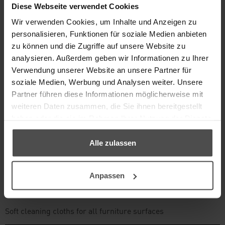
incl. VAT, plus
shipping
3,25 €
Diese Webseite verwendet Cookies
Wir verwenden Cookies, um Inhalte und Anzeigen zu
personalisieren, Funktionen für soziale Medien anbieten
TO THE PRODUCT
zu können und die Zugriffe auf unsere Website zu
analysieren. Außerdem geben wir Informationen zu Ihrer
Verwendung unserer Website an unsere Partner für
soziale Medien, Werbung und Analysen weiter. Unsere
Partner führen diese Informationen möglicherweise mit
weiteren Daten zusammen, die Sie ihnen bereitgestellt
haben oder die sie im Rahmen Ihrer Nutzung der Dienste
gesammelt haben.
Alle zulassen
Anpassen
ACCESSORY SET III
Soft cleaning cloths for all furniture surfaces