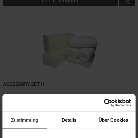
TO THE PRODUCT
ACCESSORY SET II
Ideal for gentle upholstery cleaning
Details
Zustimmung
Details
Über Cookies
Content