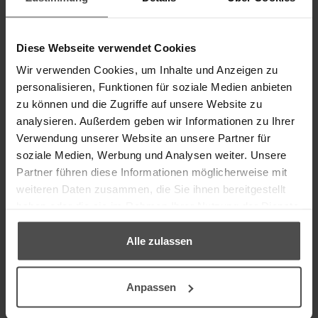
INOXAN Stainless Steel Care
Diese Webseite verwendet Cookies
INOXAN Stainless Steel Care is a highly effective special
Wir verwenden Cookies, um Inhalte und Anzeigen zu
product for the cleaning, care and protection of stainless
personalisieren, Funktionen für soziale Medien anbieten
steel, aluminium
zu können und die Zugriffe auf unsere Website zu
and non-ferrous metal. With the INOXAN Stainless Steel
analysieren. Außerdem geben wir Informationen zu Ihrer
Care dust, fingerprints, oily and slight lime soilings can be
Verwendung unserer Website an unsere Partner für
removed easily.
soziale Medien, Werbung und Analysen weiter. Unsere
• leaves a dry, glossy protective film
Partner führen diese Informationen möglicherweise mit
• easy to use – no cleaning streaks
weiteren Daten zusammen, die Sie ihnen bereitgestellt
• protects against fingerprints and new dirt
haben oder die sie im Rahmen Ihrer Nutzung der Dienste
• silicone-free
gesammelt haben.
Alle zulassen
Suitable for
Instructions
Anpassen
Content