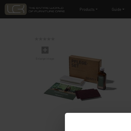
Products
Guide
Enlarge image