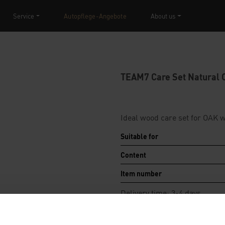
Service
Autopflege-Angebote
About us
TEAM7 Care Set Natural O
Ideal wood care set for OAK 
Suitable for
Content
Item number
Delivery time: 3-4 days