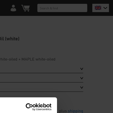
il (white)
white-oiled + MAPLE white-oiled
incl. VAT, plus
shipping
23,00 €