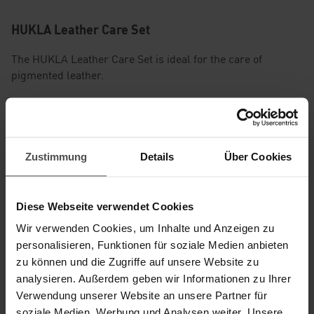
HUKLA Leather Care Set
The HUKLA Leather Care Set is ideal for the care of
pigmented leather.
For free delivery of your service guarantee follow-up set,
please click here:
http://www.hukla-servicegarantie.de
Zustimmung
Details
Über Cookies
This leather treatment is the necessary basic care for your
leather furniture/TV chair. It removes dirt from the surface
and renews the protection of the leather. Depending on
Diese Webseite verwendet Cookies
how the leather furniture is used, we recommend quarterly
Wir verwenden Cookies, um Inhalte und Anzeigen zu
treatment with the leather combination care product,
personalisieren, Funktionen für soziale Medien anbieten
especially in the head and arm areas.
zu können und die Zugriffe auf unsere Website zu
analysieren. Außerdem geben wir Informationen zu Ihrer
Suitable for
Verwendung unserer Website an unsere Partner für
Instructions
soziale Medien, Werbung und Analysen weiter. Unsere