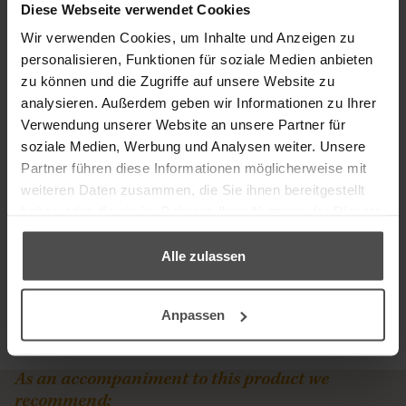
Roll-on Pen Remover for fresh stains (not older than five
Diese Webseite verwendet Cookies
days) from pens, ink and lipstick and others.
Wir verwenden Cookies, um Inhalte und Anzeigen zu
personalisieren, Funktionen für soziale Medien anbieten
Suitable for
zu können und die Zugriffe auf unsere Website zu
Instructions
analysieren. Außerdem geben wir Informationen zu Ihrer
Verwendung unserer Website an unsere Partner für
Content
soziale Medien, Werbung und Analysen weiter. Unsere
Item number
Partner führen diese Informationen möglicherweise mit
weiteren Daten zusammen, die Sie ihnen bereitgestellt
Delivery time: 3-4 days
haben oder die sie im Rahmen Ihrer Nutzung der Dienste
gesammelt haben.
incl. VAT, plus
shipping
14,90 €
Alle zulassen
Price per 100 ml: 149,00 €
Anpassen
ADD TO BASKET
As an accompaniment to this product we
recommend: