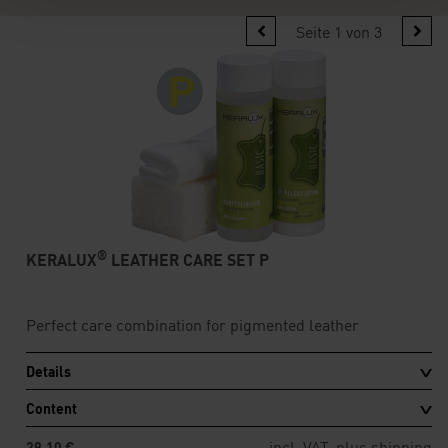
Seite 1 von 3
®
KERALUX
LEATHER CARE SET P
Perfect care combination for pigmented leather
Details
Content
incl. VAT, plus
shipping
29,10 €